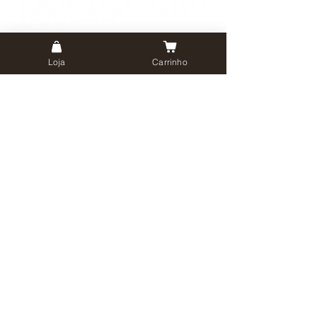
Loja
Carrinho
geral@oitavacolina.pt
Av. Infante D. Henrique, 334, Arm. 3
1800-224
Lisboa
Livro de Reclamações Online