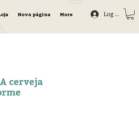
Log In
Loja
Nova página
More
 A cerveja
orme