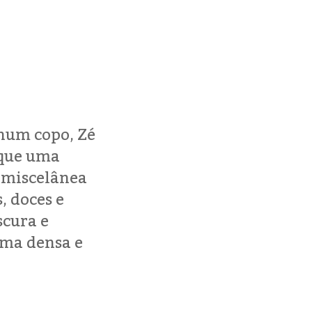
num copo, Zé
 que uma
 miscelânea
, doces e
scura e
uma densa e