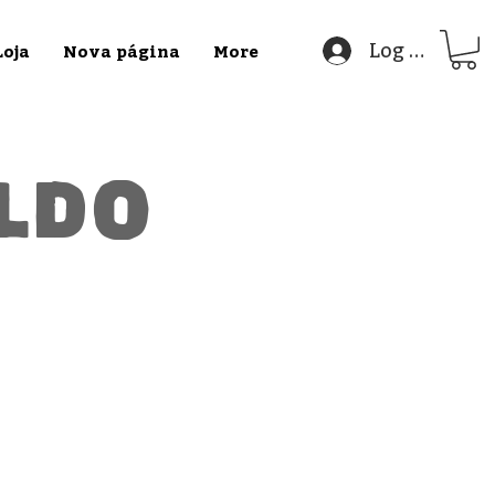
Log In
Loja
Nova página
More
aldo