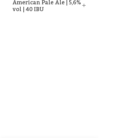
American Pale Ale | 5,6%
vol | 40 IBU
Caixa de 12 garrafas de 33cl.
Aventureiro e inovador, em
Joe da Silva brilham lúpulos
americanos sobre uma leve
base de malte, que permite
uma excelente drinkability.