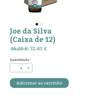
Joe da Silva
(Caixa de 12)
Preço
Preço
 36,00 € 
32,40 €
normal
promocional
Quantidade
*
Adicionar ao carrinho