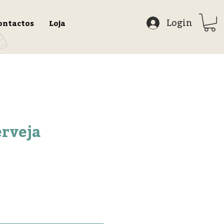
Login
ontactos
Loja
rveja