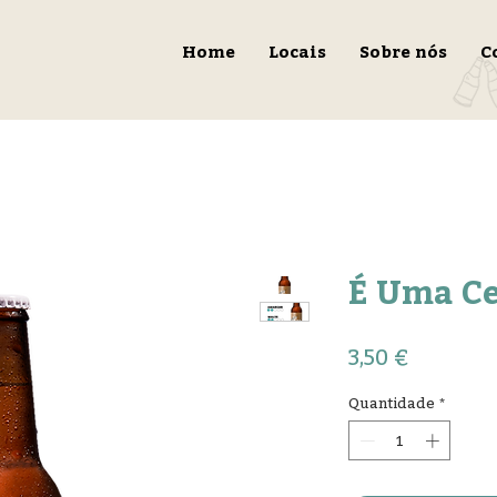
Home
Locais
Sobre nós
C
É Uma Ce
Preço
3,50 €
Quantidade
*