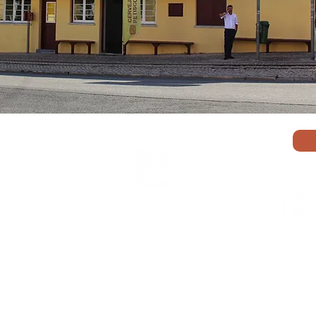
gera
Av. In
1800-2
Livro d