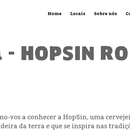
Home
Locais
Sobre nós
C
1 - hopsin r
mo-vos a conhecer a HopSin, uma cervejei
deira da terra e que se inspira nas tradiç