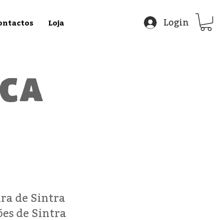
Login
ontactos
Loja
oca
ra de Sintra
ões de Sintra