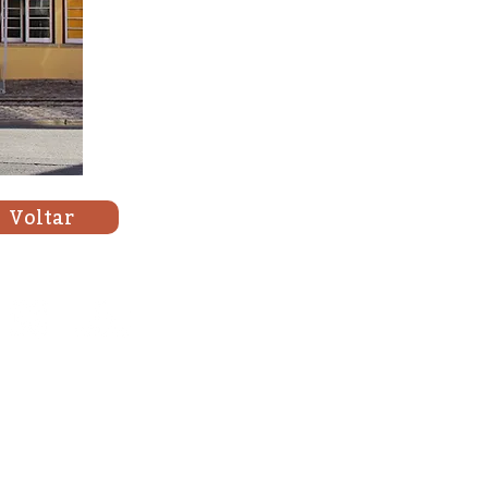
Voltar
l@oitavacolina.pt
fante D. Henrique, 334, Arm. 3
24 Lisboa
e Reclamações Online