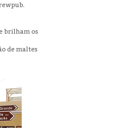
Brewpub.
de brilham os
ão de maltes