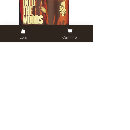
Loja
Carrinho
Voltar
geral@oitavacolina.pt
Av. Infante D. Henrique, 334, Arm. 3